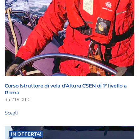
Corso Istruttore di vela d’Altura CSEN di 1° livello a
Roma
da
219,00
€
Questo
Scegli
prodotto
ha
più
IN OFFERTA!
varianti.