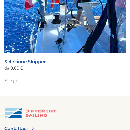
prodotto
Selezione Skipper
da
0,00
€
Questo
Scegli
prodotto
ha
più
varianti.
Le
opzioni
possono
Contattaci