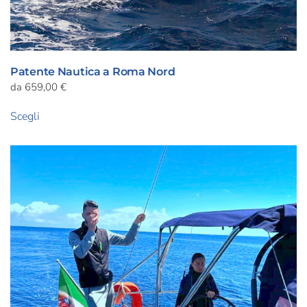
Patente Nautica a Roma Nord
da
659,00
€
Questo
Scegli
prodotto
ha
più
varianti.
Le
opzioni
possono
essere
scelte
nella
pagina
del