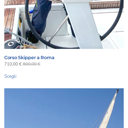
Corso Skipper a Roma
710,00
€
800,00
€
Questo
Scegli
prodotto
ha
più
varianti.
Le
opzioni
possono
essere