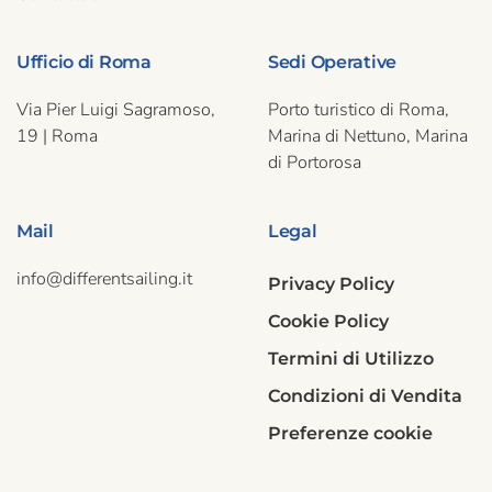
essere
scelte
nella
Ufficio di Roma
Sedi Operative
pagina
del
Via Pier Luigi Sagramoso,
Porto turistico di Roma,
prodotto
19 | Roma
Marina di Nettuno, Marina
di Portorosa
Mail
Legal
info@differentsailing.it
Privacy Policy
Cookie Policy
Termini di Utilizzo
Condizioni di Vendita
Preferenze cookie