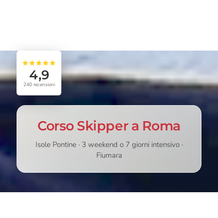
4,9
240
recensioni
Corso Skipper a Roma
Isole Pontine · 3 weekend o 7 giorni intensivo ·
Fiumara
A PARTIRE
SCEGLI
710,00
€
800,00
€