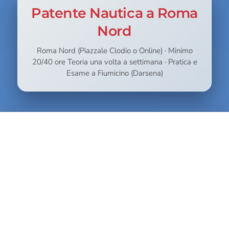
Patente Nautica a Roma
Nord
Roma Nord (Piazzale Clodio o Online) · Minimo
20/40 ore Teoria una volta a settimana · Pratica e
Esame a Fiumicino (Darsena)
A PARTIRE
SCEGLI
659,00
€
da
Prendi il comando della tua passione e naviga verso
l’autonomia con il corso di Patente Nautica a Roma Nord di
Different Sailing. In collaborazione con la storica Scuola
Nautica Balducci, ti offriamo un percorso formativo